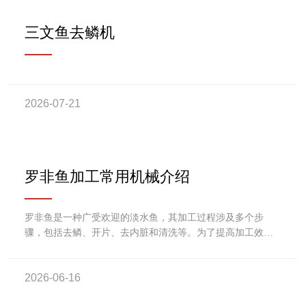
三文鱼去鳞机
2026-07-21
罗非鱼加工常用机械介绍
罗非鱼是一种广受欢迎的淡水鱼，其加工过程涉及多个步
骤，包括去鳞、开片、去内脏和清洗等。为了提高加工效
率，市场上出现了多种专用机械设备。这些机械不仅能提高
生产效率，还能保证鱼肉的质量和卫生。本文将详细介绍罗
2026-06-16
非鱼加工中常用的机械设备及其功能。